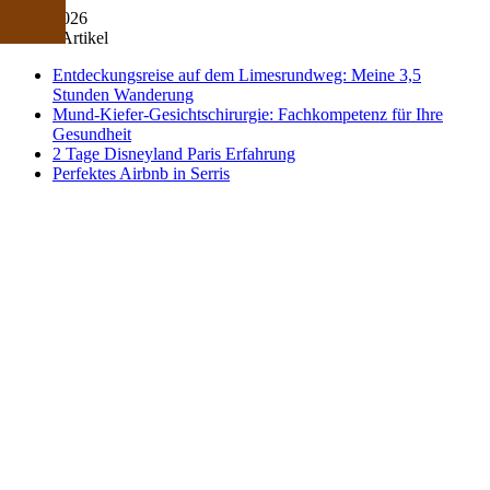
07/08/2026
Neuste Artikel
Entdeckungsreise auf dem Limesrundweg: Meine 3,5
Stunden Wanderung
Mund-Kiefer-Gesichtschirurgie: Fachkompetenz für Ihre
Gesundheit
2 Tage Disneyland Paris Erfahrung
Perfektes Airbnb in Serris