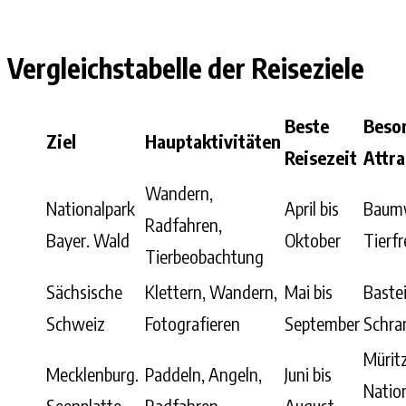
Vergleichstabelle der Reiseziele
Beste
Beso
Ziel
Hauptaktivitäten
Reisezeit
Attr
Wandern,
Nationalpark
April bis
Baumw
Radfahren,
Bayer. Wald
Oktober
Tierf
Tierbeobachtung
Sächsische
Klettern, Wandern,
Mai bis
Bastei
Schweiz
Fotografieren
September
Schra
Mürit
Mecklenburg.
Paddeln, Angeln,
Juni bis
Natio
Seenplatte
Radfahren
August