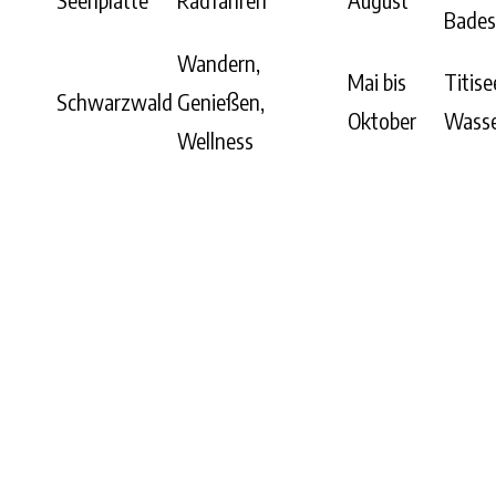
Bades
Wandern,
Mai bis
Titise
Schwarzwald
Genießen,
Oktober
Wasse
Wellness