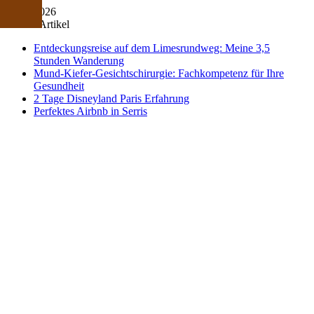
08/08/2026
Neuste Artikel
Entdeckungsreise auf dem Limesrundweg: Meine 3,5
Stunden Wanderung
Mund-Kiefer-Gesichtschirurgie: Fachkompetenz für Ihre
Gesundheit
2 Tage Disneyland Paris Erfahrung
Perfektes Airbnb in Serris