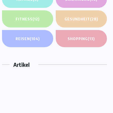
FITNESS
(12)
GESUNDHEIT
(28)
REISEN
(104)
SHOPPING
(13)
Artikel