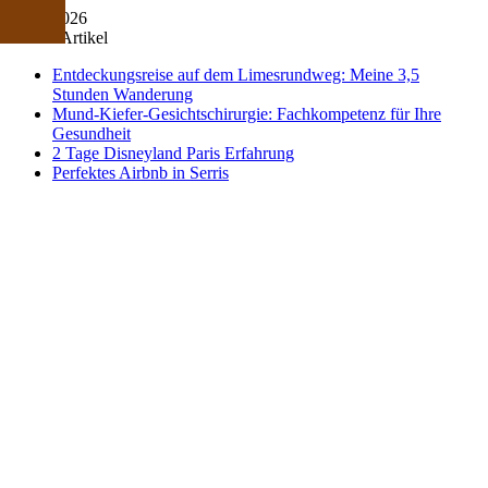
10/08/2026
Neuste Artikel
Entdeckungsreise auf dem Limesrundweg: Meine 3,5
Stunden Wanderung
Mund-Kiefer-Gesichtschirurgie: Fachkompetenz für Ihre
Gesundheit
2 Tage Disneyland Paris Erfahrung
Perfektes Airbnb in Serris