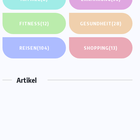
FITNESS
(12)
GESUNDHEIT
(28)
REISEN
(104)
SHOPPING
(13)
Artikel