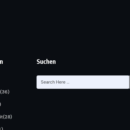
n
Suchen
(36)
)
it
(28)
4)